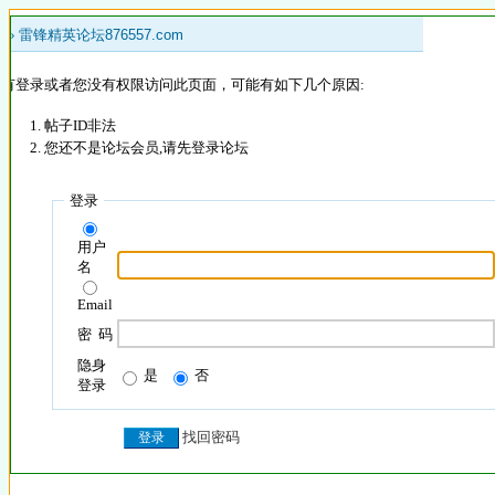
 »
雷锋精英论坛876557.com
没有登录或者您没有权限访问此页面，可能有如下几个原因:
帖子ID非法
您还不是论坛会员,请先登录论坛
登录
用户
名
Email
密 码
隐身
是
否
登录
找回密码